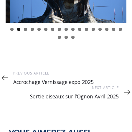
Previous
PREVIOUS ARTICLE
Article
Accrochage Vernissage expo 2025
Next
NEXT ARTICLE
Article
Sortie oiseaux sur l’Ognon Avril 2025